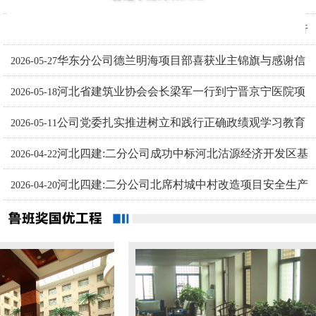
河北四建:公司党委理论学习中心组开展树立和践行
训圆满举办
2026-06-04
华东分公司德兰明海项目部喜获业主锦旗与感谢信
正确政绩观专题学习
2026-05-27
河北省建筑业协会会长梁军一行到宁晋京宁医院项
2026-05-18
公司党委扎实推进树立和践行正确政绩观学习教育
目检查指导工作
2026-05-11
河北四建:二分公司成功中标河北沽源经济开发区基
2026-04-22
河北四建:二分公司北席村城中村改造项目安全生产
础设施综合提升建设项目第二标段
2026-04-20
树标杆