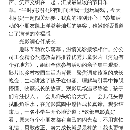
声、笑声交织在一起，汇成最温暖的节日乐
章。“平时妈妈很少有时间陪我一起玩游戏，今天
和妈妈一起闯关玩耍，我真的特别开心！”参加活
动的小朋友脸上洋溢着灿烂的笑容，稚嫩的话语道
出了满满的幸福感。
光影润心伴成长
趣味互动欢乐落幕，温情光影接续相伴。分公
司工会精心甄选教育部推荐优秀儿童影片《河边有
个好地方》，组织全体参与活动的亲子集中观影。
影片以乡村校园生活为背景，聚焦调皮孩童的成长
蜕变，生动讲述了孩子在包容、理解与引导中挣脱
懵懂、收获成长的故事。观影现场温馨静谧，孩子
们专注投入，一会儿仰头哈哈大笑，一会儿低头擦
拭眼角泪水，在光影熏陶中感悟成长真谛。观影结
束后，一名小学生开心地说道：“这部电影真好
看，原来每个小朋友都有自己的闪光点，不用害怕
犯错，勇敢改正、努力成长就是最棒的！我也更懂