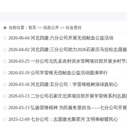
河北四建
当前位置：
首页
>>
信息公开
>>
社会责任
2026-06-04
河北四建:六分公司开展无偿献血公益活动
2026-04-02
河北四建:三分公司助力2026石家庄马拉松志愿
获赞誉
2026-03-25
一分公司元氏县农村供水管网项目部开展乡村节
传志愿服务活动
2026-03-19
公司学雷锋无偿献血公益活动圆满举行
2026-03-16
河北四建:五分公司：学雷锋植树添绿践初心
2026-03-13
二分公司石家庄北席项目部开展学雷锋系列志愿
活动
2026-03-13
弘扬雷锋精神 为民服务显担当——七分公司开展
雷锋”主题实践活动
2025-12-09
七分公司：志愿微光聚星河 文明奉献暖民心