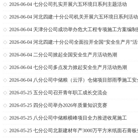
理专题培训
2026-06-04
七分公司扎实开展六五环境日系列主题活动
2026-06-04
河北四建:十分公司机关开展六五环境日系列活动
2026-06-04
天津分公司成功举办危大工程专项施工方案编制
比赛
2026-06-04
河北四建:十分公司全面拉开全国“安全生产月”
幕
2026-06-04
二分公司掀起全国安全生产月活动热潮
2026-06-04
七分公司多点发力掀起安全生产月活动热潮
2026-06-04
八分公司中储粮（云浮）仓储项目部雨季施工安
进度两不误
2026-05-25
五分公司召开青年职工成长交流会
2026-05-25
四分公司举办2026年质量知识竞赛
2026-05-25
八分公司中储粮横峰项目全力推进收尾施工
2026-05-25
七分公司北新建材年产3000万平方米纸面石膏板