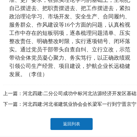
准、更严要求，在抓实理论学习的基础上，主动把
自己摆进去、把职责摆进去、把工作摆进去，紧扣
政治理论学习、市场开发、安全生产、合同履约、
服务群众、作风建设等16个方面的问题，认真检视
工作中存在的短板弱项，逐条梳理问题清单、压实
整改责任、明确整改时限，实行逐项销号、闭环落
实。通过党员干部带头自查自纠、立行立改，示范
带动全体党员凝心聚力、务实笃行，以正确政绩观
引领公司生产经营、项目建设，护航企业长远稳健
发展。（李佳）
上一篇：
河北四建:二分公司成功中标河北沽源经济开发区基础
设施综合提升建设项目第二标段
下一篇：
河北四建:河北省建筑业协会会长梁军一行到宁晋京宁
医院项目检查指导工作
返回列表