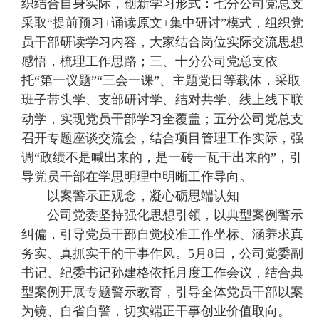
织结合自身实际，创新学习形式：七分公司党总支
采取“提前预习+诵读原文+集中研讨”模式，组织党
员干部研读学习内容，大家结合岗位实际交流思想
感悟，梳理工作思路；三、十分公司党总支依
托“第一议题”“三会一课”、主题党日等载体，采取
班子带头学、支部研讨学、结对共学、线上线下联
动学，实现党员干部学习全覆盖；五分公司党总支
召开专题座谈交流会，结合项目管理工作实际，强
调“政绩不是喊出来的，是一砖一瓦干出来的”，引
导党员干部在学思明理中明晰工作导向。
以案警示正观念，凝心砺思端认知
公司党委坚持强化思想引领，以典型案例警示
纠偏，引导党员干部自觉校准工作坐标、涵养求真
务实、真抓实干的干事作风。5月8日，公司党委副
书记、纪委书记孙建格依托月度工作会议，结合典
型案例开展专题警示教育，引导全体党员干部以案
为镜、自省自警，切实端正干事创业价值取向。